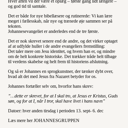
Hver aften vil der være et oplæg – første gang lidt længere –
og god tid til samtale.
Det er både for nye bibellæsere og rutinerede: Vi kan lære
meget i fællesskab, når nye og trænede øje sammen ser på
teksten.
Johannesevangeliet er anderledes end de tre første.
Det er nok skrevet senere end de andre, og det virker optaget
af at udfylde huller i de andre evangeliers fremstilling:
Det taler mere om Jesu identitet, og hvem han er, og mindre
om de helt konkrete historiske. Det trækker tråde helt tilbage
til verdens skabelse og helt frem til historiens afslutning.
Og så er Johannes en sprogkunstner, der tænker dybt over,
hvad alt det med Jesus fra Nazaret betyder for os.
Johannes fortæller selv om, hvorfor hans skrev:
”…dette er skrevet, for at I skal tro, at Jesus er Kristus, Guds
søn, og for at I, når I tror, skal have livet i hans navn”
Datoer: hver anden tirsdag i perioden 13. sept- 6. dec
Læs mere her JOHANNESGRUPPEN