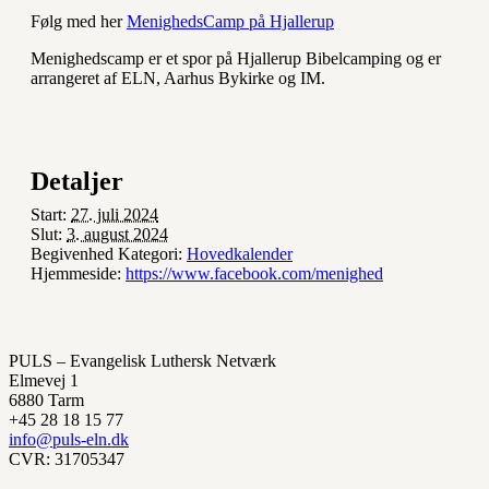
Følg med her
MenighedsCamp på Hjallerup
Menighedscamp er et spor på Hjallerup Bibelcamping og er
arrangeret af ELN, Aarhus Bykirke og IM.
Detaljer
Start:
27. juli 2024
Slut:
3. august 2024
Begivenhed Kategori:
Hovedkalender
Hjemmeside:
https://www.facebook.com/menighed
PULS – Evangelisk Luthersk Netværk
Elmevej 1
6880 Tarm
+45 28 18 15 77
info@puls-eln.dk
CVR: 31705347