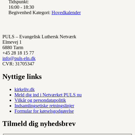
Tidspunkt:
16:00 - 18:30
Begivenhed Kategori:
Hovedkalender
PULS – Evangelisk Luthersk Netværk
Elmevej 1
6880 Tarm
+45 28 18 15 77
info@puls-eln.dk
CVR: 31705347
Nyttige links
kirkeliv.dk
Meld dig ind i Netværket PULS nu
Vilkår og persondatapolitik
Indsamlingsetiske retningslinjer
Formular for kørselsgodgørelse
Tilmeld dig nyhedsbrev