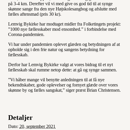
på 3-4 km. Derefter vil vi med give os god tid til at synge
skønne sange fra den nye Højskolesangbog og afslutte med
fælles aftensmad (pris 30 kr).
Lemvig Bykirke har modtaget midler fra Folketingets projekt:
”1000 nye fællesskaber mod ensomhed.” i forbindelse med
Corona-pandemien.
Vi har under pandemien oplevet glæden og betydningen af at
opholde sig i den frie natur og sangens betydning for
fællesskab.
Derfor har Lemvig Bykirke valgt at vores bidrag til et nyt
fællesskab skal rumme netop dette: at gå og synge sammen.
”Vi håber mange vil benytte anledningen til at få nye
bekendtskaber, gode oplevelser og fornyet glæde over vores
skønne by og fælles sangskat,” siger præst Brian Christensen.
Detaljer
Dato:
20. september 2021