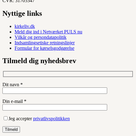
CVR: 31705347
Nyttige links
kirkeliv.dk
Meld dig ind i Netværket PULS nu
Vilkår og persondatapolitik
Indsamlingsetiske retningslinjer
Formular for kørselsgodgørelse
Tilmeld dig nyhedsbrev
Dit navn *
Din e-mail *
Jeg accepter
privatlivspolitikken