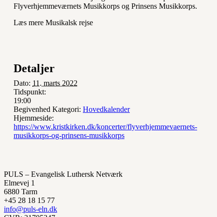
Flyverhjemmeværnets Musikkorps og Prinsens Musikkorps.
Læs mere Musikalsk rejse
Detaljer
Dato:
11. marts 2022
Tidspunkt:
19:00
Begivenhed Kategori:
Hovedkalender
Hjemmeside:
https://www.kristkirken.dk/koncerter/flyverhjemmevaernets-
musikkorps-og-prinsens-musikkorps
PULS – Evangelisk Luthersk Netværk
Elmevej 1
6880 Tarm
+45 28 18 15 77
info@puls-eln.dk