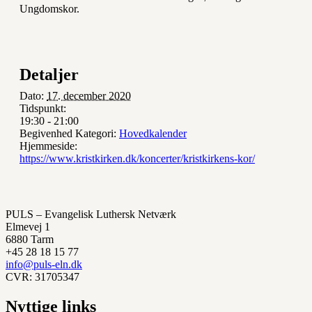
Ungdomskor.
Detaljer
Dato:
17. december 2020
Tidspunkt:
19:30 - 21:00
Begivenhed Kategori:
Hovedkalender
Hjemmeside:
https://www.kristkirken.dk/koncerter/kristkirkens-kor/
PULS – Evangelisk Luthersk Netværk
Elmevej 1
6880 Tarm
+45 28 18 15 77
info@puls-eln.dk
CVR: 31705347
Nyttige links