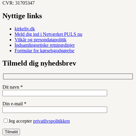
CVR: 31705347
Nyttige links
kirkeliv.dk
Meld dig ind i Netværket PULS nu
Vilkår og persondatapolitik
Indsamlingsetiske retningslinjer
Formular for kørselsgodgørelse
Tilmeld dig nyhedsbrev
Dit navn *
Din e-mail *
Jeg accepter
privatlivspolitikken