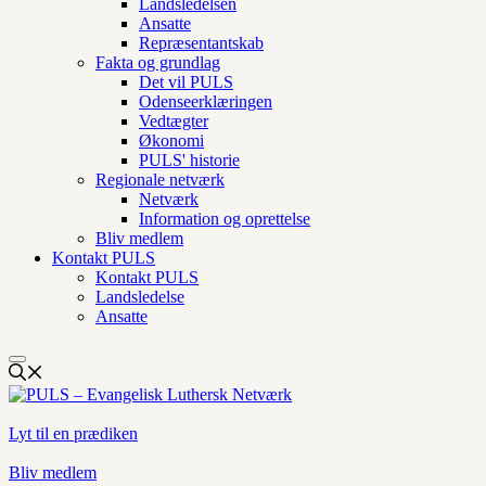
Landsledelsen
Ansatte
Repræsentantskab
Fakta og grundlag
Det vil PULS
Odenseerklæringen
Vedtægter
Økonomi
PULS' historie
Regionale netværk
Netværk
Information og oprettelse
Bliv medlem
Kontakt PULS
Kontakt PULS
Landsledelse
Ansatte
Lyt til en prædiken
Bliv medlem