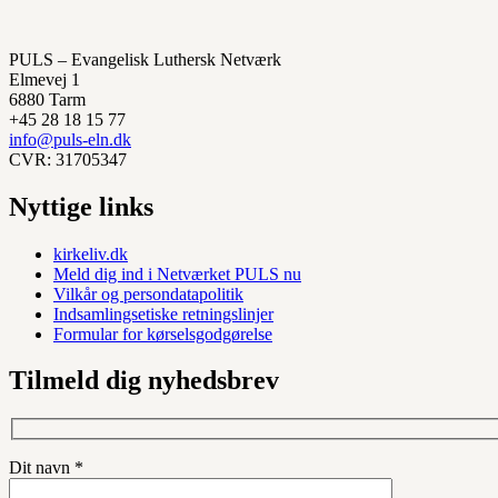
PULS – Evangelisk Luthersk Netværk
Elmevej 1
6880 Tarm
+45 28 18 15 77
info@puls-eln.dk
CVR: 31705347
Nyttige links
kirkeliv.dk
Meld dig ind i Netværket PULS nu
Vilkår og persondatapolitik
Indsamlingsetiske retningslinjer
Formular for kørselsgodgørelse
Tilmeld dig nyhedsbrev
Dit navn *