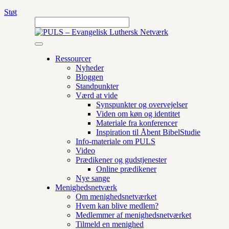
Støt
Ressourcer
Nyheder
Bloggen
Standpunkter
Værd at vide
Synspunkter og overvejelser
Viden om køn og identitet
Materiale fra konferencer
Inspiration til Åbent BibelStudie
Info-materiale om PULS
Video
Prædikener og gudstjenester
Online prædikener
Nye sange
Menighedsnetværk
Om menighedsnetværket
Hvem kan blive medlem?
Medlemmer af menighedsnetværket
Tilmeld en menighed