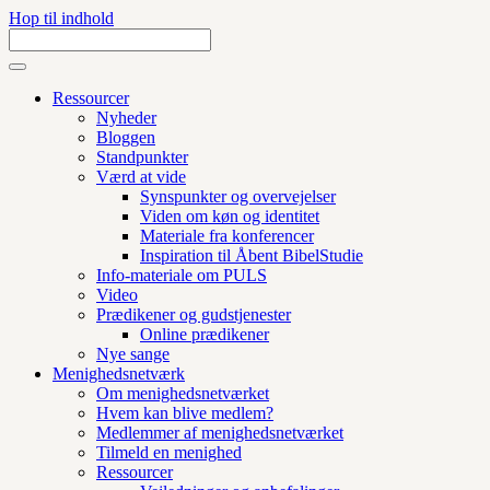
Hop til indhold
Ressourcer
Nyheder
Bloggen
Standpunkter
Værd at vide
Synspunkter og overvejelser
Viden om køn og identitet
Materiale fra konferencer
Inspiration til Åbent BibelStudie
Info-materiale om PULS
Video
Prædikener og gudstjenester
Online prædikener
Nye sange
Menighedsnetværk
Om menighedsnetværket
Hvem kan blive medlem?
Medlemmer af menighedsnetværket
Tilmeld en menighed
Ressourcer