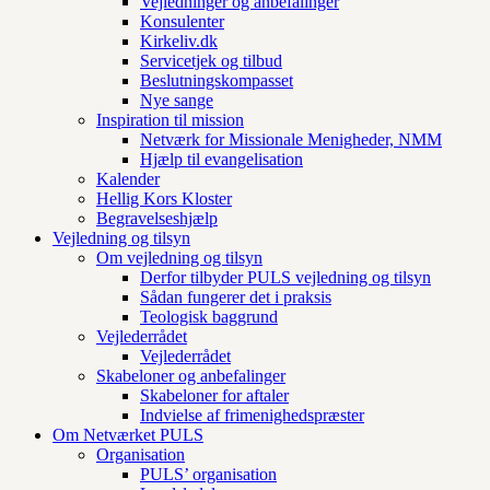
Vejledninger og anbefalinger
Konsulenter
Kirkeliv.dk
Servicetjek og tilbud
Beslutningskompasset
Nye sange
Inspiration til mission
Netværk for Missionale Menigheder, NMM
Hjælp til evangelisation
Kalender
Hellig Kors Kloster
Begravelseshjælp
Vejledning og tilsyn
Om vejledning og tilsyn
Derfor tilbyder PULS vejledning og tilsyn
Sådan fungerer det i praksis
Teologisk baggrund
Vejlederrådet
Vejlederrådet
Skabeloner og anbefalinger
Skabeloner for aftaler
Indvielse af frimenighedspræster
Om Netværket PULS
Organisation
PULS’ organisation