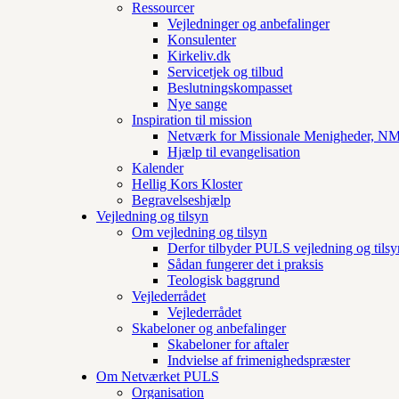
Ressourcer
Vejledninger og anbefalinger
Konsulenter
Kirkeliv.dk
Servicetjek og tilbud
Beslutningskompasset
Nye sange
Inspiration til mission
Netværk for Missionale Menigheder, 
Hjælp til evangelisation
Kalender
Hellig Kors Kloster
Begravelseshjælp
Vejledning og tilsyn
Om vejledning og tilsyn
Derfor tilbyder PULS vejledning og tilsy
Sådan fungerer det i praksis
Teologisk baggrund
Vejlederrådet
Vejlederrådet
Skabeloner og anbefalinger
Skabeloner for aftaler
Indvielse af frimenighedspræster
Om Netværket PULS
Organisation