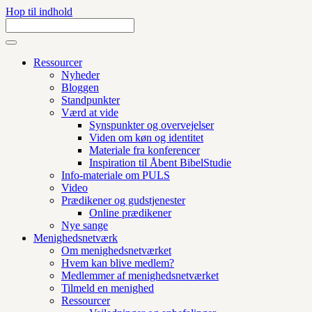
Hop til indhold
Ressourcer
Nyheder
Bloggen
Standpunkter
Værd at vide
Synspunkter og overvejelser
Viden om køn og identitet
Materiale fra konferencer
Inspiration til Åbent BibelStudie
Info-materiale om PULS
Video
Prædikener og gudstjenester
Online prædikener
Nye sange
Menighedsnetværk
Om menighedsnetværket
Hvem kan blive medlem?
Medlemmer af menighedsnetværket
Tilmeld en menighed
Ressourcer