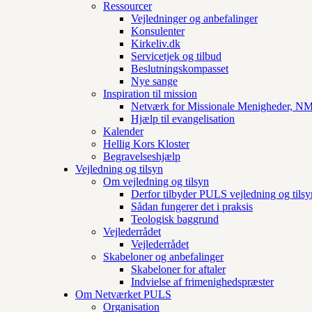
Ressourcer
Vejledninger og anbefalinger
Konsulenter
Kirkeliv.dk
Servicetjek og tilbud
Beslutningskompasset
Nye sange
Inspiration til mission
Netværk for Missionale Menigheder, 
Hjælp til evangelisation
Kalender
Hellig Kors Kloster
Begravelseshjælp
Vejledning og tilsyn
Om vejledning og tilsyn
Derfor tilbyder PULS vejledning og tilsy
Sådan fungerer det i praksis
Teologisk baggrund
Vejlederrådet
Vejlederrådet
Skabeloner og anbefalinger
Skabeloner for aftaler
Indvielse af frimenighedspræster
Om Netværket PULS
Organisation