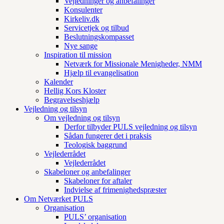
Vejledninger og anbefalinger
Konsulenter
Kirkeliv.dk
Servicetjek og tilbud
Beslutningskompasset
Nye sange
Inspiration til mission
Netværk for Missionale Menigheder, NMM
Hjælp til evangelisation
Kalender
Hellig Kors Kloster
Begravelseshjælp
Vejledning og tilsyn
Om vejledning og tilsyn
Derfor tilbyder PULS vejledning og tilsyn
Sådan fungerer det i praksis
Teologisk baggrund
Vejlederrådet
Vejlederrådet
Skabeloner og anbefalinger
Skabeloner for aftaler
Indvielse af frimenighedspræster
Om Netværket PULS
Organisation
PULS’ organisation