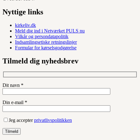
Nyttige links
kirkeliv.dk
Meld dig ind i Netværket PULS nu
Vilkår og persondatapolitik
Indsamlingsetiske retningslinjer
Formular for kørselsgodgørelse
Tilmeld dig nyhedsbrev
Dit navn *
Din e-mail *
Jeg accepter
privatlivspolitikken