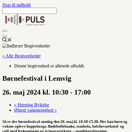
Hop til indhold
« Alle Begivenheder
Denne begivenhed er allerede afholdt.
Børnefestival i Lemvig
26. maj 2024 kl. 10:30
-
17:00
«
Herning Bykirke
Ølgod valgmenighed
»
Så er der børnefestival søndag den 26. maj kl. 10.30-15.30. Her kan børn og
voksne opleve hoppeborge, flødebollebanko, tombola, bolcheværksted og
café med frokostmenu og is/popcorn/kage – pandekagebagning.