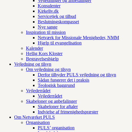
Vejledninger og anbefalinger
Konsulenter
Kirkeliv.dk
Servicetjek og tilbud
Beslutningskompasset
Nye sange
Inspiration til mission
Netværk for Missionale Menigheder, NMM
Hjælp til evangelisation
Kalender
Hellig Kors Kloster
Begravelseshjælp
Vejledning og tilsyn
Om vejledning og tilsyn
Derfor tilbyder PULS vejledning og tilsyn
Sådan fungerer det i praksis
Teologisk baggrund
Vejlederrådet
Vejlederrådet
Skabeloner og anbefalinger
Skabeloner for aftaler
Indvielse af frimenighedspræster
Om Netværket PULS
Organisation
PULS’ organisation