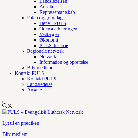
Landsledelsen
Ansatte
Repræsentantskab
Fakta og grundlag
Det vil PULS
Odenseerklæringen
Vedtægter
Økonomi
PULS' historie
Regionale netværk
Netværk
Information og oprettelse
Bliv medlem
Kontakt PULS
Kontakt PULS
Landsledelse
Ansatte
Lyt til en prædiken
Bliv medlem