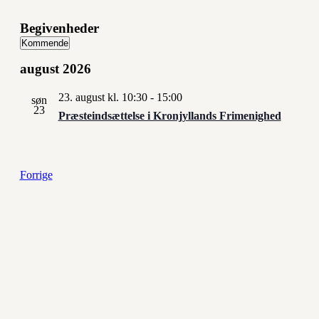
Begivenheder
Kommende
Vælg
august 2026
dato.
23. august kl. 10:30
-
15:00
søn
23
Præsteindsættelse i Kronjyllands Frimenighed
Begivenheder
Forrige