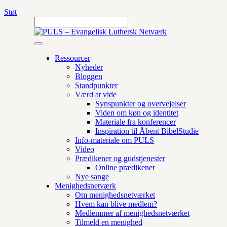
Støt
Ressourcer
Nyheder
Bloggen
Standpunkter
Værd at vide
Synspunkter og overvejelser
Viden om køn og identitet
Materiale fra konferencer
Inspiration til Åbent BibelStudie
Info-materiale om PULS
Video
Prædikener og gudstjenester
Online prædikener
Nye sange
Menighedsnetværk
Om menighedsnetværket
Hvem kan blive medlem?
Medlemmer af menighedsnetværket
Tilmeld en menighed