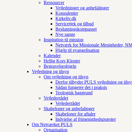
Ressourcer
Vejledninger og anbefalinger
Konsulenter
Kirkeliv.dk
Servicetjek og tilbud
Beslutningskompasset
Nye sange
Inspiration til mission
Netværk for Missionale Menigheder, 
Hjælp til evangelisation
Kalender
Hellig Kors Kloster
Begravelseshjælp
Vejledning og tilsyn
Om vejledning og tilsyn
Derfor tilbyder PULS vejledning og tilsy
Sådan fungerer det i praksis
Teologisk baggrund
Vejlederrådet
Vejlederrådet
Skabeloner og anbefalinger
Skabeloner for aftaler
Indvielse af frimenighedspræster
Om Netværket PULS
Organisation