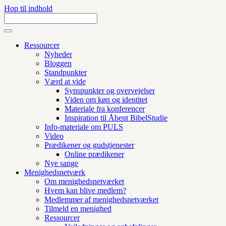
Hop til indhold
Ressourcer
Nyheder
Bloggen
Standpunkter
Værd at vide
Synspunkter og overvejelser
Viden om køn og identitet
Materiale fra konferencer
Inspiration til Åbent BibelStudie
Info-materiale om PULS
Video
Prædikener og gudstjenester
Online prædikener
Nye sange
Menighedsnetværk
Om menighedsnetværket
Hvem kan blive medlem?
Medlemmer af menighedsnetværket
Tilmeld en menighed
Ressourcer